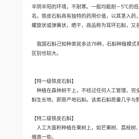
半阴半阳的环境，不耐寒。一般均能耐－5℃的
名。铁皮石斛具有独特的药用价值，以其茎入药
螺旋状或弹簧状，晒干，商品称为耳环石斛，又
我国石斛己知种类就多达76种，石斛种植模式
区别也较大。
【特一级铁皮石斛】
种植在森林树干上，不经过任何人工管理，完全
斛生长地，即原产地石斛。该类石斛质量几乎与
【特二级铁皮石斛】
人工大面积种植在果树上，如芒果树、荔枝树、
微高一些。