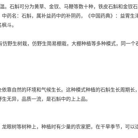
低温。石斛可分为黄草、金钗、马鞭等数十种，铁皮石斛和金钗
，中药名：石斛，属补益药中的补阴药，《中国药典》：益胃生
名枫斗。
有仿野生树栽，仿野生简易棚栽，大棚种植等多种模式，同一个
依靠自然的环境和气候生长。这种模式种植的石斛生长周期长
野生无异，品质一流，是石斛中的上上品。
龙眼树等树种上，种植时有少量的农家肥，在干旱季节，可以