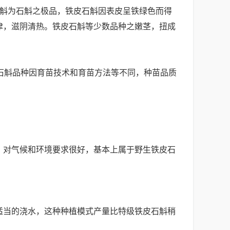
石斛为石斛之极品，铁皮石斛因表皮呈铁绿色而得
津，滋阴清热。铁皮石斛等少数品种之嫩茎，扭成
石斛品种因育苗技术和育苗方法等不同，种苗品质
，对气候和环境要求很好，基本上属于野生铁皮石
适当的浇水，这种种植模式产量比特级铁皮石斛稍