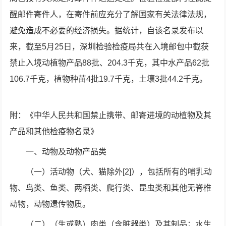
醒邮件寄件人，在寄件前应充分了解国家有关法律法规，
避免造成不必要的经济损失。据统计，自该名录发布以
来，截至5月25日，深圳检验检疫局共在入境邮包中截获
禁止入境动植物产品88批、204.3千克，其中水产品62批
106.7千克，植物种苗4批19.7千克，土壤3批44.2千克。
附：《中华人民共和国禁止携带、邮寄进境的动植物及其
产品和其他检疫物名录》
一、动物及动物产品类
（一）活动物（犬、猫除外[2]），包括所有的哺乳动
物、鸟类、鱼类、两栖类、爬行类、昆虫类和其他无脊椎
动物，动物遗传物质。
（二）（生或熟）肉类（含脏器类）及其制品；水生