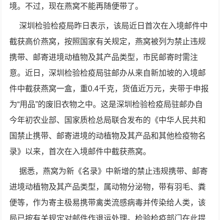
境。不过，现在燕窝不能再随便带了。
深圳检验检疫局昨日表示，该局近日首次在入境邮件中
截获高价燕窝，按照国家有关规定，燕窝被列为禁止违规
携带、邮寄进境动植物及其产品类型，市民邮寄时需注
意。近日，深圳检验检疫局驻邮办从来自新加坡的入境邮
件中截获燕窝一盒，重0.4千克，货值近万元，夹带于申报
为“用品”的废旧衣物之中。这是深圳检验检疫局驻邮办自
今年初农业部、国家质检总局联合发布的《中华人民共和
国禁止携带、邮寄进境的动植物及其产品和其他检疫物名
录》以来，首次在入境邮件中截获燕窝。
据悉，燕窝为新《名录》中新增的禁止违规携带、邮寄
进境动植物及其产品类型，属动物分泌物，带有羽毛、粪
便等，作为寄主极易携带禽类流感病毒并传染给人类，该
局已按有关规定对邮件作退运处理。检验检疫部门在此提